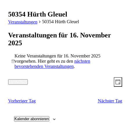
50354 Hürth Gleuel
50354 Hürth Gleuel
Veranstaltungen
Veranstaltungen für 16. November
2025
Keine Veranstaltungen für 16. November 2025
vorgesehen. Hier geht es zu den
nächsten
Hinweis
bevorstehenden Veranstaltungen
.
Ansic
Vera
11/16/2025
Tag
Ansic
Datum
Navig
wählen.
Navi
Vorheriger Tag
Nächster Tag
Kalender abonnieren