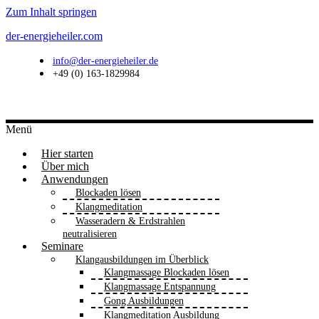
Zum Inhalt springen
der-energieheiler.com
info@der-energieheiler.de
+49 (0) 163-1829984
Menü
Hier starten
Über mich
Anwendungen
Blockaden lösen
Klangmeditation
Wasseradern & Erdstrahlen
neutralisieren
Seminare
Klangausbildungen im Überblick
Klangmassage Blockaden lösen
Klangmassage Entspannung
Gong Ausbildungen
Klangmeditation Ausbildung