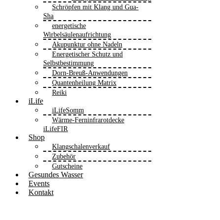
Schröpfen mit Klang und Gua-
Sha
energetische
Wirbelsäulenaufrichtung
Akupunktur ohne Nadeln
Energetischer Schutz und
Selbstbestimmung
Dorn-Breuß-Anwendungen
Quantenheilung Matrix
Reiki
iLife
iLifeSomm
Wärme-Ferninfrarotdecke
iLifeFIR
Shop
Klangschalenverkauf
Zubehör
Gutscheine
Gesundes Wasser
Events
Kontakt