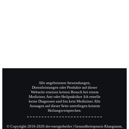
Jochen Radermacher
Ihr Klangpraktiker
Wellnesstrainer
Reiki-Meister und Coach.
Alle angebotenen Anwendungen,
Dienstleistungen oder Produkte auf dieser
Webseite ersetzen keinen Besuch bei einem
Mediziner, Arzt oder Heilpraktiker. Ich erstelle
keine Diagnosen und bin kein Mediziner. Alle
Aussagen auf dieser Seite unterliegen keinem
Heilungsversprechen.
© Copyright 2016-2026 der-energieheiler | Gesundheitspraxis Klangraum,