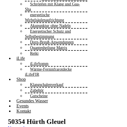
Schröpfen mit Klang und Gua-
Sha
energetische
Wirbelsäulenaufrichtung
Akupunktur ohne Nadeln
Energetischer Schutz und
Selbstbestimmung
Dorn-Breuß-Anwendungen
Quantenheilung Matrix
Reiki
iLife
iLifeSomm
Wärme-Ferninfrarotdecke
iLifeFIR
Shop
Klangschalenverkauf
Zubehör
Gutscheine
Gesundes Wasser
Events
Kontakt
50354 Hürth Gleuel