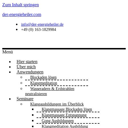
Zum Inhalt springen
der-energieheiler.com
info@der-energieheiler.de
+49 (0) 163-1829984
Menü
Hier starten
Über mich
Anwendungen
Blockaden lösen
Klangmeditation
Wasseradern & Erdstrahlen
neutralisieren
Seminare
Klangausbildungen im Überblick
Klangmassage Blockaden lösen
Klangmassage Entspannung
Gong Ausbildungen
Klangmeditation Ausbildung