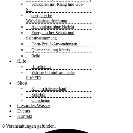
Schröpfen mit Klang und Gua-
Sha
energetische
Wirbelsäulenaufrichtung
Akupunktur ohne Nadeln
Energetischer Schutz und
Selbstbestimmung
Dorn-Breuß-Anwendungen
Quantenheilung Matrix
Reiki
iLife
iLifeSomm
Wärme-Ferninfrarotdecke
iLifeFIR
Shop
Klangschalenverkauf
Zubehör
Gutscheine
Gesundes Wasser
Events
Kontakt
0 Veranstaltungen gefunden.