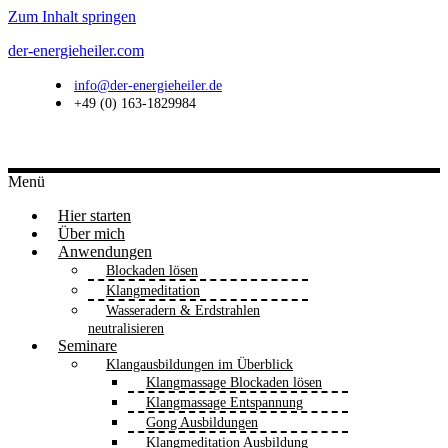
Zum Inhalt springen
der-energieheiler.com
info@der-energieheiler.de
+49 (0) 163-1829984
Menü
Hier starten
Über mich
Anwendungen
Blockaden lösen
Klangmeditation
Wasseradern & Erdstrahlen
neutralisieren
Seminare
Klangausbildungen im Überblick
Klangmassage Blockaden lösen
Klangmassage Entspannung
Gong Ausbildungen
Klangmeditation Ausbildung