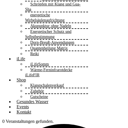
Schröpfen mit Klang und Gua-
Sha
energetische
Wirbelsäulenaufrichtung
Akupunktur ohne Nadeln
Energetischer Schutz und
Selbstbestimmung
Dorn-Breuß-Anwendungen
Quantenheilung Matrix
Reiki
iLife
iLifeSomm
Wärme-Ferninfrarotdecke
iLifeFIR
Shop
Klangschalenverkauf
Zubehör
Gutscheine
Gesundes Wasser
Events
Kontakt
0 Veranstaltungen gefunden.