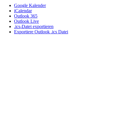
Google Kalender
iCalendar
Outlook 365
Outlook Live
.ics-Datei exportieren
Exportiere Outlook .ics Datei
Ich nutze das respektvolle "Du" auf meiner Webseite,
auch wenn wir uns noch nicht kennen gelernt haben. In
meiner täglichen Praxisarbeit, auf Seminaren und
Vorträgen hat sich diese Form der partnerschaftlicher
und wertschätzenden Ansprache etabliert. Wenn wir uns
das erste mal sprechen, entscheiden Sie, ob wir beim Sie
bleiben oder auf das Du umschwenken.