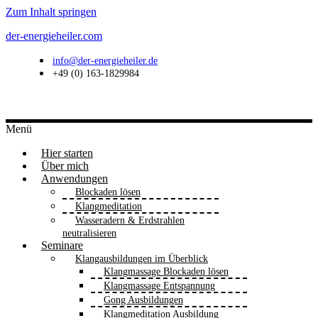
Zum Inhalt springen
der-energieheiler.com
info@der-energieheiler.de
+49 (0) 163-1829984
Menü
Hier starten
Über mich
Anwendungen
Blockaden lösen
Klangmeditation
Wasseradern & Erdstrahlen
neutralisieren
Seminare
Klangausbildungen im Überblick
Klangmassage Blockaden lösen
Klangmassage Entspannung
Gong Ausbildungen
Klangmeditation Ausbildung