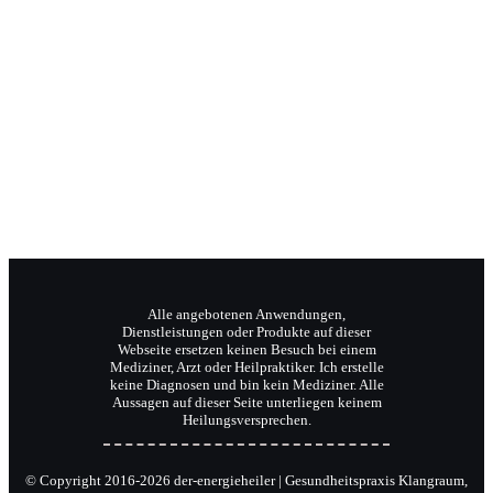
Jochen Radermacher
Ihr Klangpraktiker
Wellnesstrainer
Reiki-Meister und Coach.
Alle angebotenen Anwendungen,
Dienstleistungen oder Produkte auf dieser
Webseite ersetzen keinen Besuch bei einem
Mediziner, Arzt oder Heilpraktiker. Ich erstelle
keine Diagnosen und bin kein Mediziner. Alle
Aussagen auf dieser Seite unterliegen keinem
Heilungsversprechen.
© Copyright 2016-2026 der-energieheiler | Gesundheitspraxis Klangraum,