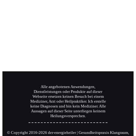
Jochen Radermacher
Ihr Klangpraktiker
Wellnesstrainer
Reiki-Meister und Coach.
Alle angebotenen Anwendungen,
Dienstleistungen oder Produkte auf dieser
Webseite ersetzen keinen Besuch bei einem
Mediziner, Arzt oder Heilpraktiker. Ich erstelle
keine Diagnosen und bin kein Mediziner. Alle
Aussagen auf dieser Seite unterliegen keinem
Heilungsversprechen.
© Copyright 2016-2026 der-energieheiler | Gesundheitspraxis Klangraum,