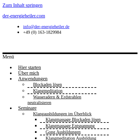
Zum Inhalt springen
der-energieheiler.com
info@der-energieheiler.de
+49 (0) 163-1829984
Menü
Hier starten
Über mich
Anwendungen
Blockaden lösen
Klangmeditation
Wasseradern & Erdstrahlen
neutralisieren
Seminare
Klangausbildungen im Überblick
Klangmassage Blockaden lösen
Klangmassage Entspannung
Gong Ausbildungen
Klangmeditation Ausbildung