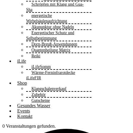
Schröpfen mit Klang und Gua-
Sha
energetische
Wirbelsäulenaufrichtung
Akupunktur ohne Nadeln
Energetischer Schutz und
Selbstbestimmung
Dorn-Breuß-Anwendungen
Quantenheilung Matrix
Reiki
iLife
iLifeSomm
Wärme-Ferninfrarotdecke
iLifeFIR
Shop
Klangschalenverkauf
Zubehör
Gutscheine
Gesundes Wasser
Events
Kontakt
0 Veranstaltungen gefunden.