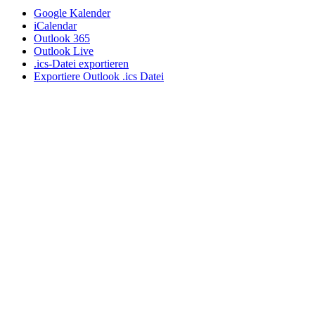
Google Kalender
iCalendar
Outlook 365
Outlook Live
.ics-Datei exportieren
Exportiere Outlook .ics Datei
Ich nutze das respektvolle "Du" auf meiner Webseite,
auch wenn wir uns noch nicht kennen gelernt haben. In
meiner täglichen Praxisarbeit, auf Seminaren und
Vorträgen hat sich diese Form der partnerschaftlicher
und wertschätzenden Ansprache etabliert. Wenn wir uns
das erste mal sprechen, entscheiden Sie, ob wir beim Sie
bleiben oder auf das Du umschwenken.