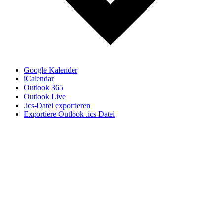
Google Kalender
iCalendar
Outlook 365
Outlook Live
.ics-Datei exportieren
Exportiere Outlook .ics Datei
Ich nutze das respektvolle "Du" auf meiner Webseite,
auch wenn wir uns noch nicht kennen gelernt haben. In
meiner täglichen Praxisarbeit, auf Seminaren und
Vorträgen hat sich diese Form der partnerschaftlicher
und wertschätzenden Ansprache etabliert. Wenn wir uns
das erste mal sprechen, entscheiden Sie, ob wir beim Sie