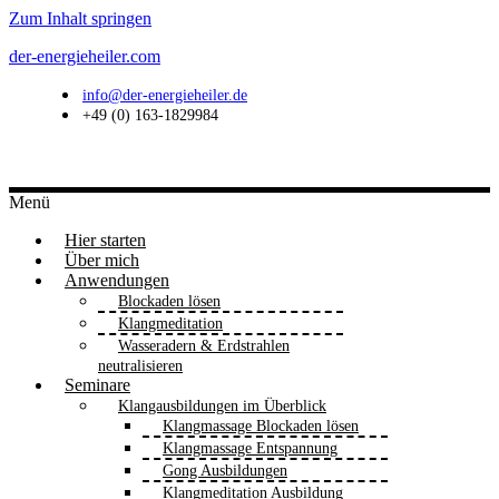
Zum Inhalt springen
der-energieheiler.com
info@der-energieheiler.de
+49 (0) 163-1829984
Menü
Hier starten
Über mich
Anwendungen
Blockaden lösen
Klangmeditation
Wasseradern & Erdstrahlen
neutralisieren
Seminare
Klangausbildungen im Überblick
Klangmassage Blockaden lösen
Klangmassage Entspannung
Gong Ausbildungen
Klangmeditation Ausbildung