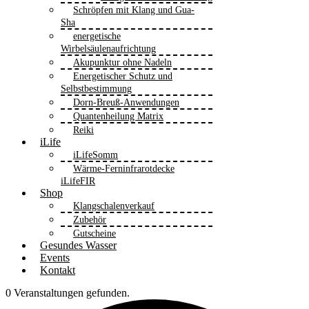
Schröpfen mit Klang und Gua-
Sha
energetische
Wirbelsäulenaufrichtung
Akupunktur ohne Nadeln
Energetischer Schutz und
Selbstbestimmung
Dorn-Breuß-Anwendungen
Quantenheilung Matrix
Reiki
iLife
iLifeSomm
Wärme-Ferninfrarotdecke
iLifeFIR
Shop
Klangschalenverkauf
Zubehör
Gutscheine
Gesundes Wasser
Events
Kontakt
0 Veranstaltungen gefunden.