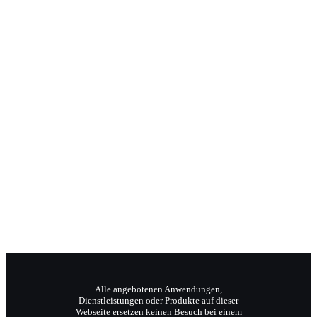
bleiben oder auf das Du umschwenken.
Jochen Radermacher
Ihr Klangpraktiker
Wellnesstrainer
Reiki-Meister und Coach.
Alle angebotenen Anwendungen,
Dienstleistungen oder Produkte auf dieser
Webseite ersetzen keinen Besuch bei einem