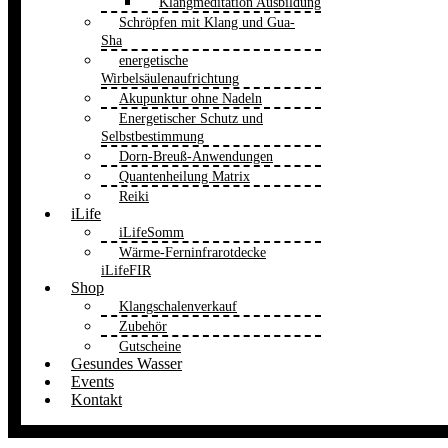
Klangmeditation Ausbildung
Schröpfen mit Klang und Gua-
Sha
energetische
Wirbelsäulenaufrichtung
Akupunktur ohne Nadeln
Energetischer Schutz und
Selbstbestimmung
Dorn-Breuß-Anwendungen
Quantenheilung Matrix
Reiki
iLife
iLifeSomm
Wärme-Ferninfrarotdecke
iLifeFIR
Shop
Klangschalenverkauf
Zubehör
Gutscheine
Gesundes Wasser
Events
Kontakt