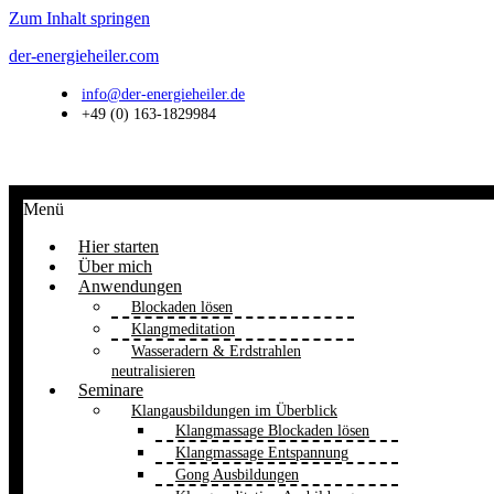
Zum Inhalt springen
der-energieheiler.com
info@der-energieheiler.de
+49 (0) 163-1829984
Menü
Hier starten
Über mich
Anwendungen
Blockaden lösen
Klangmeditation
Wasseradern & Erdstrahlen
neutralisieren
Seminare
Klangausbildungen im Überblick
Klangmassage Blockaden lösen
Klangmassage Entspannung
Gong Ausbildungen