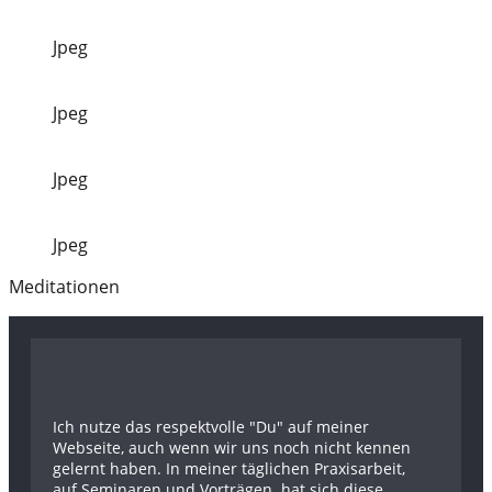
Jpeg
Jpeg
Jpeg
Jpeg
Me
ditationen
Ich nutze das respektvolle "Du" auf meiner
Webseite, auch wenn wir uns noch nicht kennen
gelernt haben. In meiner täglichen Praxisarbeit,
auf Seminaren und Vorträgen hat sich diese