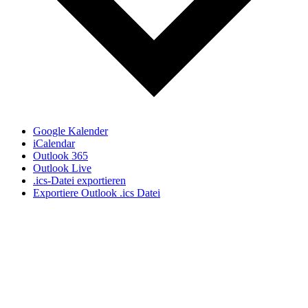
Google Kalender
iCalendar
Outlook 365
Outlook Live
.ics-Datei exportieren
Exportiere Outlook .ics Datei
Ich nutze das respektvolle "Du" auf meiner Webseite,
auch wenn wir uns noch nicht kennen gelernt haben. In
meiner täglichen Praxisarbeit, auf Seminaren und