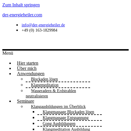
Zum Inhalt springen
der-energieheiler.com
info@der-energieheiler.de
+49 (0) 163-1829984
Menü
Hier starten
Über mich
Anwendungen
Blockaden lösen
Klangmeditation
Wasseradern & Erdstrahlen
neutralisieren
Seminare
Klangausbildungen im Überblick
Klangmassage Blockaden lösen
Klangmassage Entspannung
Gong Ausbildungen
Klangmeditation Ausbildung