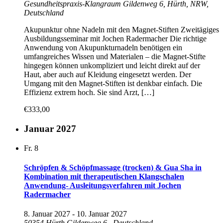
Gesundheitspraxis-Klangraum
Gildenweg 6, Hürth, NRW,
Deutschland
Akupunktur ohne Nadeln mit den Magnet-Stiften Zweitägiges
Ausbildungsseminar mit Jochen Radermacher Die richtige
Anwendung von Akupunkturnadeln benötigen ein
umfangreiches Wissen und Materialen – die Magnet-Stifte
hingegen können unkompliziert und leicht direkt auf der
Haut, aber auch auf Kleidung eingesetzt werden. Der
Umgang mit den Magnet-Stiften ist denkbar einfach. Die
Effizienz extrem hoch. Sie sind Arzt, […]
€333,00
Januar 2027
Fr.
8
Schröpfen & Schöpfmassage (trocken) & Gua Sha in
Kombination mit therapeutischen Klangschalen
Anwendung- Ausleitungsverfahren mit Jochen
Radermacher
8. Januar 2027
-
10. Januar 2027
50354 Hürth Gildenweg 6
, Deutschland