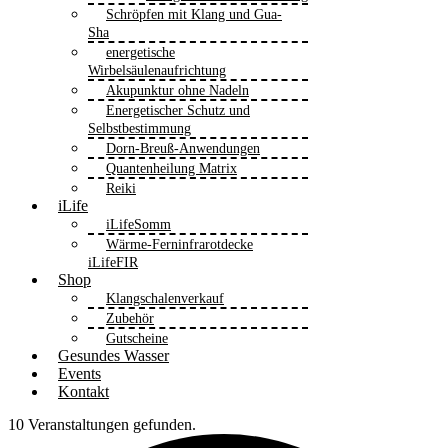
Schröpfen mit Klang und Gua-
Sha
energetische
Wirbelsäulenaufrichtung
Akupunktur ohne Nadeln
Energetischer Schutz und
Selbstbestimmung
Dorn-Breuß-Anwendungen
Quantenheilung Matrix
Reiki
iLife
iLifeSomm
Wärme-Ferninfrarotdecke
iLifeFIR
Shop
Klangschalenverkauf
Zubehör
Gutscheine
Gesundes Wasser
Events
Kontakt
10 Veranstaltungen gefunden.