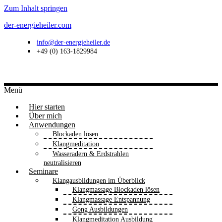
Zum Inhalt springen
der-energieheiler.com
info@der-energieheiler.de
+49 (0) 163-1829984
Menü
Hier starten
Über mich
Anwendungen
Blockaden lösen
Klangmeditation
Wasseradern & Erdstrahlen
neutralisieren
Seminare
Klangausbildungen im Überblick
Klangmassage Blockaden lösen
Klangmassage Entspannung
Gong Ausbildungen
Klangmeditation Ausbildung