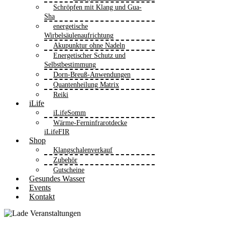
Schröpfen mit Klang und Gua-
Sha
energetische
Wirbelsäulenaufrichtung
Akupunktur ohne Nadeln
Energetischer Schutz und
Selbstbestimmung
Dorn-Breuß-Anwendungen
Quantenheilung Matrix
Reiki
iLife
iLifeSomm
Wärme-Ferninfrarotdecke
iLifeFIR
Shop
Klangschalenverkauf
Zubehör
Gutscheine
Gesundes Wasser
Events
Kontakt