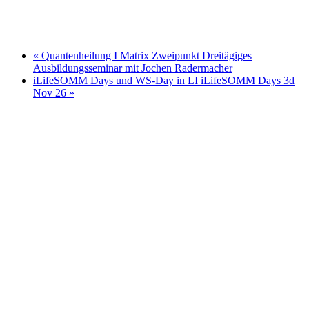
«
Quantenheilung I Matrix Zweipunkt Dreitägiges
Ausbildungsseminar mit Jochen Radermacher
iLifeSOMM Days und WS-Day in LI iLifeSOMM Days 3d
Nov 26
»
Ich nutze das respektvolle "Du" auf meiner Webseite,
auch wenn wir uns noch nicht kennen gelernt haben. In
meiner täglichen Praxisarbeit, auf Seminaren und
Vorträgen hat sich diese Form der partnerschaftlicher
und wertschätzenden Ansprache etabliert. Wenn wir uns
das erste mal sprechen, entscheiden Sie, ob wir beim Sie
bleiben oder auf das Du umschwenken.