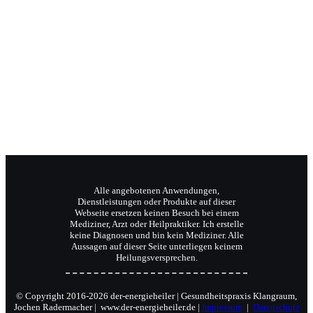
Jochen Radermacher
Ihr Klangpraktiker
Wellnesstrainer
Reiki-Meister und Coach.
Alle angebotenen Anwendungen,
Dienstleistungen oder Produkte auf dieser
Webseite ersetzen keinen Besuch bei einem
Mediziner, Arzt oder Heilpraktiker. Ich erstelle
keine Diagnosen und bin kein Mediziner. Alle
Aussagen auf dieser Seite unterliegen keinem
Heilungsversprechen.
© Copyright 2016-2026 der-energieheiler | Gesundheitspraxis Klangraum,
Jochen Radermacher | www.der-energieheiler.de |
Impressum
|
Datenschutz