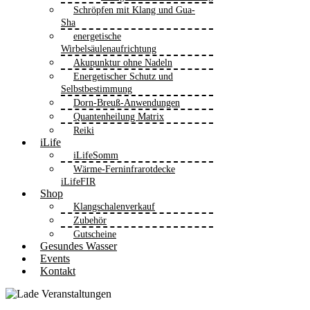
Schröpfen mit Klang und Gua-
Sha
energetische
Wirbelsäulenaufrichtung
Akupunktur ohne Nadeln
Energetischer Schutz und
Selbstbestimmung
Dorn-Breuß-Anwendungen
Quantenheilung Matrix
Reiki
iLife
iLifeSomm
Wärme-Ferninfrarotdecke
iLifeFIR
Shop
Klangschalenverkauf
Zubehör
Gutscheine
Gesundes Wasser
Events
Kontakt