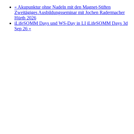
«
Akupunktur ohne Nadeln mit den Magnet-Stiften
Zweitägiges Ausbildungsseminar mit Jochen Radermacher
Hürth 2026
iLifeSOMM Days und WS-Day in LI iLifeSOMM Days 3d
Sep 26
»
Ich nutze das respektvolle "Du" auf meiner Webseite,
auch wenn wir uns noch nicht kennen gelernt haben. In
meiner täglichen Praxisarbeit, auf Seminaren und
Vorträgen hat sich diese Form der partnerschaftlicher
und wertschätzenden Ansprache etabliert. Wenn wir uns
das erste mal sprechen, entscheiden Sie, ob wir beim Sie
bleiben oder auf das Du umschwenken.