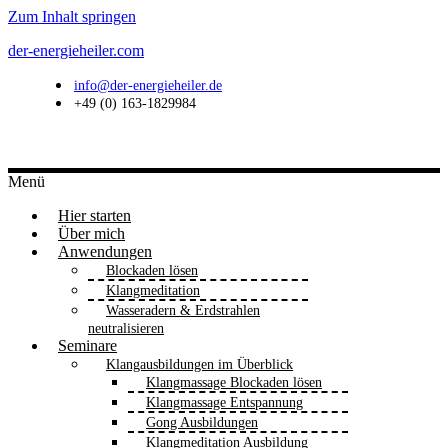
Zum Inhalt springen
der-energieheiler.com
info@der-energieheiler.de
+49 (0) 163-1829984
Menü
Hier starten
Über mich
Anwendungen
Blockaden lösen
Klangmeditation
Wasseradern & Erdstrahlen
neutralisieren
Seminare
Klangausbildungen im Überblick
Klangmassage Blockaden lösen
Klangmassage Entspannung
Gong Ausbildungen
Klangmeditation Ausbildung