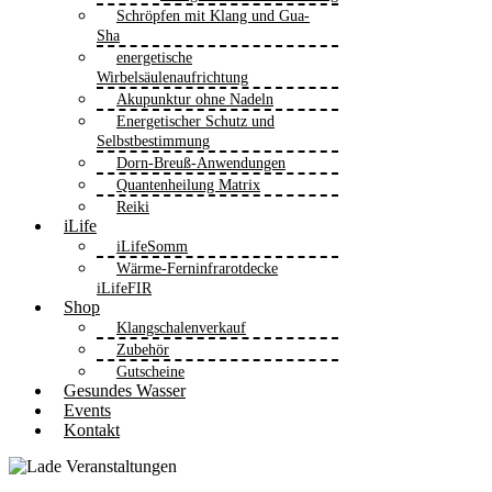
Schröpfen mit Klang und Gua-
Sha
energetische
Wirbelsäulenaufrichtung
Akupunktur ohne Nadeln
Energetischer Schutz und
Selbstbestimmung
Dorn-Breuß-Anwendungen
Quantenheilung Matrix
Reiki
iLife
iLifeSomm
Wärme-Ferninfrarotdecke
iLifeFIR
Shop
Klangschalenverkauf
Zubehör
Gutscheine
Gesundes Wasser
Events
Kontakt