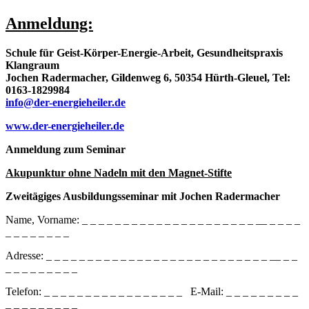
Anmeldung:
Schule für Geist-Körper-Energie-Arbeit, Gesundheitspraxis
Klangraum
Jochen Radermacher, Gildenweg 6, 50354 Hürth-Gleuel, Tel:
0163-1829984
info@der-energieheiler.de
www.der-energieheiler.de
Anmeldung zum Seminar
Akupunktur ohne Nadeln mit den Magnet-Stifte
Zweitägiges Ausbildungsseminar mit Jochen Radermacher
Name, Vorname: _ _ _ _ _ _ _ _ _ _ _ _ _ _ _ _ _ _ _ _ _ __ _ _ _ _
_ _ _ _ _ _ _ _
Adresse: _ _ _ _ _ _ _ _ _ _ _ _ _ _ _ _ _ _ _ _ _ _ _ _ _ _ _ __ _ _
_ _ _ _ _ _ _ _ _
Telefon: _ _ _ _ _ _ _ _ _ _ _ _ _ _ _ _ _ E-Mail: _ _ _ _ _ _ _ _ _
_ _ _ _ _ _ _ _ _