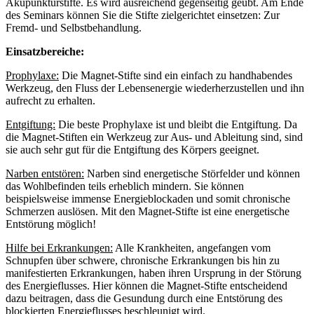
Akupunkturstifte. Es wird ausreichend gegenseitig geübt. Am Ende
des Seminars können Sie die Stifte zielgerichtet einsetzen: Zur
Fremd- und Selbstbehandlung.
Einsatzbereiche:
Prophylaxe:
Die Magnet-Stifte sind ein einfach zu handhabendes
Werkzeug, den Fluss der Lebensenergie wiederherzustellen und ihn
aufrecht zu erhalten.
Entgiftung:
Die beste Prophylaxe ist und bleibt die Entgiftung. Da
die Magnet-Stiften ein Werkzeug zur Aus- und Ableitung sind, sind
sie auch sehr gut für die Entgiftung des Körpers geeignet.
Narben entstören:
Narben sind energetische Störfelder und können
das Wohlbefinden teils erheblich mindern. Sie können
beispielsweise immense Energieblockaden und somit chronische
Schmerzen auslösen. Mit den Magnet-Stifte ist eine energetische
Entstörung möglich!
Hilfe bei Erkrankungen:
Alle Krankheiten, angefangen vom
Schnupfen über schwere, chronische Erkrankungen bis hin zu
manifestierten Erkrankungen, haben ihren Ursprung in der Störung
des Energieflusses. Hier können die Magnet-Stifte entscheidend
dazu beitragen, dass die Gesundung durch eine Entstörung des
blockierten Energieflusses beschleunigt wird.