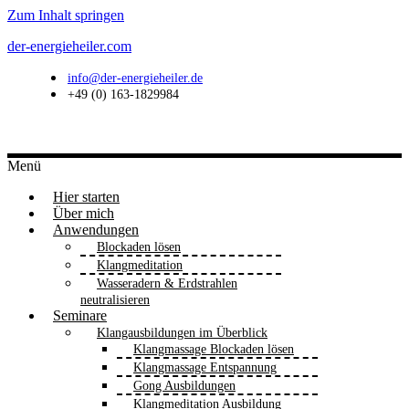
Zum Inhalt springen
der-energieheiler.com
info@der-energieheiler.de
+49 (0) 163-1829984
Menü
Hier starten
Über mich
Anwendungen
Blockaden lösen
Klangmeditation
Wasseradern & Erdstrahlen
neutralisieren
Seminare
Klangausbildungen im Überblick
Klangmassage Blockaden lösen
Klangmassage Entspannung
Gong Ausbildungen
Klangmeditation Ausbildung