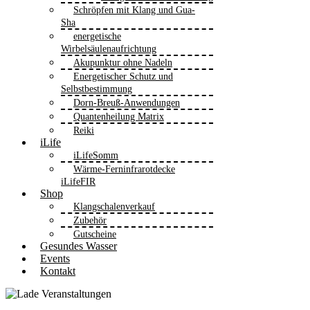
Schröpfen mit Klang und Gua-
Sha
energetische
Wirbelsäulenaufrichtung
Akupunktur ohne Nadeln
Energetischer Schutz und
Selbstbestimmung
Dorn-Breuß-Anwendungen
Quantenheilung Matrix
Reiki
iLife
iLifeSomm
Wärme-Ferninfrarotdecke
iLifeFIR
Shop
Klangschalenverkauf
Zubehör
Gutscheine
Gesundes Wasser
Events
Kontakt