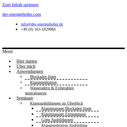
Zum Inhalt springen
der-energieheiler.com
info@der-energieheiler.de
+49 (0) 163-1829984
Menü
Hier starten
Über mich
Anwendungen
Blockaden lösen
Klangmeditation
Wasseradern & Erdstrahlen
neutralisieren
Seminare
Klangausbildungen im Überblick
Klangmassage Blockaden lösen
Klangmassage Entspannung
Gong Ausbildungen
Klangmeditation Ausbildung