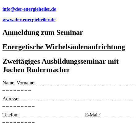
info@der-energieheiler.de
www.der-energieheiler.de
Anmeldung zum Seminar
Energetische Wirbelsäulenaufrichtung
Zweitägiges Ausbildungsseminar mit
Jochen Radermacher
Name, Vorname: _ _ _ _ _ _ _ _ _ _ _ _ _ _ _ _ _ _ _ _ _ __ _ _ _ _
_ _ _ _ _ _ _ _
Adresse: _ _ _ _ _ _ _ _ _ _ _ _ _ _ _ _ _ _ _ _ _ _ _ _ _ _ _ __ _ _
_ _ _ _ _ _ _ _ _
Telefon: _ _ _ _ _ _ _ _ _ _ _ _ _ _ _ _ _ E-Mail: _ _ _ _ _ _ _ _ _
_ _ _ _ _ _ _ _ _