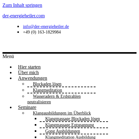
Zum Inhalt springen
der-energieheiler.com
info@der-energieheiler.de
+49 (0) 163-1829984
Menü
Hier starten
Über mich
Anwendungen
Blockaden lösen
Klangmeditation
Wasseradern & Erdstrahlen
neutralisieren
Seminare
Klangausbildungen im Überblick
Klangmassage Blockaden lösen
Klangmassage Entspannung
Gong Ausbildungen
Klangmeditation Ausbildung