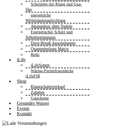
Schröpfen mit Klang und Gua-
Sha
energetische
Wirbelsäulenaufrichtung
Akupunktur ohne Nadeln
Energetischer Schutz und
Selbstbestimmung
Dorn-Breuß-Anwendungen
Quantenheilung Matrix
Reiki
iLife
iLifeSomm
Wärme-Ferninfrarotdecke
iLifeFIR
Shop
Klangschalenverkauf
Zubehör
Gutscheine
Gesundes Wasser
Events
Kontakt