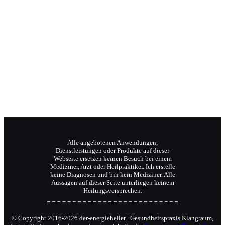
Jochen Radermacher
Ihr Klangpraktiker
Wellnesstrainer
Reiki-Meister und Coach.
Alle angebotenen Anwendungen,
Dienstleistungen oder Produkte auf dieser
Webseite ersetzen keinen Besuch bei einem
Mediziner, Arzt oder Heilpraktiker. Ich erstelle
keine Diagnosen und bin kein Mediziner. Alle
Aussagen auf dieser Seite unterliegen keinem
Heilungsversprechen.
© Copyright 2016-2026 der-energieheiler | Gesundheitspraxis Klangraum,