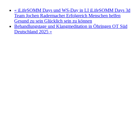
«
iLifeSOMM Days und WS-Day in LI iLifeSOMM Days 3d
Team Jochen Radermacher Erfolgreich Menschen helfen
Gesund zu sein Glücklich sein zu können
Behandlungstage und Klangmeditation in Öhringen OT Süd
Deutschland 2025
»
Ich nutze das respektvolle "Du" auf meiner Webseite,
auch wenn wir uns noch nicht kennen gelernt haben. In
meiner täglichen Praxisarbeit, auf Seminaren und
Vorträgen hat sich diese Form der partnerschaftlicher
und wertschätzenden Ansprache etabliert. Wenn wir uns
das erste mal sprechen, entscheiden Sie, ob wir beim Sie
bleiben oder auf das Du umschwenken.