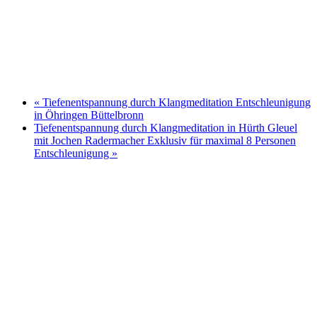
«
Tiefenentspannung durch Klangmeditation Entschleunigung
in Öhringen Büttelbronn
Tiefenentspannung durch Klangmeditation in Hürth Gleuel
mit Jochen Radermacher Exklusiv für maximal 8 Personen
Entschleunigung
»
Ich nutze das respektvolle "Du" auf meiner Webseite,
auch wenn wir uns noch nicht kennen gelernt haben. In
meiner täglichen Praxisarbeit, auf Seminaren und
Vorträgen hat sich diese Form der partnerschaftlicher
und wertschätzenden Ansprache etabliert. Wenn wir uns
das erste mal sprechen, entscheiden Sie, ob wir beim Sie
bleiben oder auf das Du umschwenken.