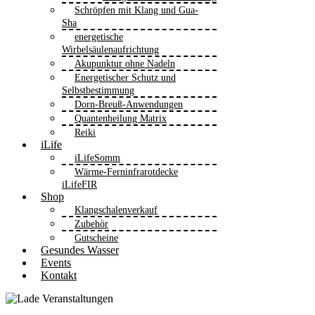
Schröpfen mit Klang und Gua-
Sha
energetische
Wirbelsäulenaufrichtung
Akupunktur ohne Nadeln
Energetischer Schutz und
Selbstbestimmung
Dorn-Breuß-Anwendungen
Quantenheilung Matrix
Reiki
iLife
iLifeSomm
Wärme-Ferninfrarotdecke
iLifeFIR
Shop
Klangschalenverkauf
Zubehör
Gutscheine
Gesundes Wasser
Events
Kontakt