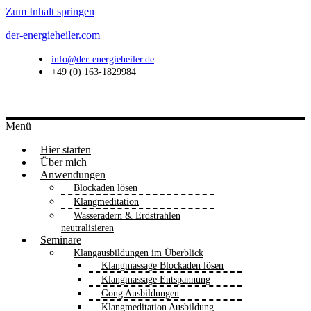
Zum Inhalt springen
der-energieheiler.com
info@der-energieheiler.de
+49 (0) 163-1829984
Menü
Hier starten
Über mich
Anwendungen
Blockaden lösen
Klangmeditation
Wasseradern & Erdstrahlen
neutralisieren
Seminare
Klangausbildungen im Überblick
Klangmassage Blockaden lösen
Klangmassage Entspannung
Gong Ausbildungen
Klangmeditation Ausbildung