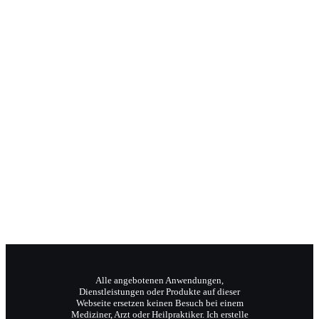
Jochen Radermacher
Ihr Klangpraktiker
Wellnesstrainer
Reiki-Meister und Coach.
Alle angebotenen Anwendungen,
Dienstleistungen oder Produkte auf dieser
Webseite ersetzen keinen Besuch bei einem
Mediziner, Arzt oder Heilpraktiker. Ich erstelle