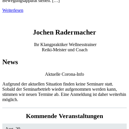
Bewegungsapparat stehen. […]
Wirbelsäulen-
Weiterlesen
und
Gelenkbehandlung
nach
DORN
Jochen Radermacher
&
BREUSS
Ihr Klangpraktiker Wellnesstrainer
Massage
Reiki-Meister und Coach
in
Hürth
News
Aktuelle Corona-Info
Aufgrund der aktuellen Situation finden keine Seminare statt.
Sobald der Seminarbetrieb wieder aufgenommen werden kann,
stimmen wir neuen Termine ab. Eine Anmeldung ist daher weiterhin
möglich.
Kommende Veranstaltungen
Aug.
20