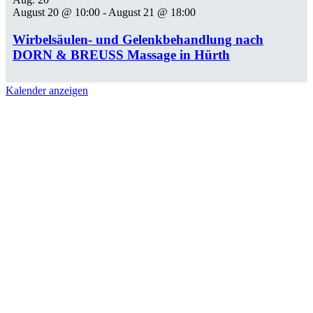
August 20 @ 10:00
-
August 21 @ 18:00
Wirbelsäulen- und Gelenkbehandlung nach
DORN & BREUSS Massage in Hürth
Kalender anzeigen
Ich nutze das respektvolle "Du" auf meiner Webseite,
auch wenn wir uns noch nicht kennen gelernt haben. In
meiner täglichen Praxisarbeit, auf Seminaren und
Vorträgen hat sich diese Form der partnerschaftlicher
und wertschätzenden Ansprache etabliert. Wenn wir uns
das erste mal sprechen, entscheiden Sie, ob wir beim Sie
bleiben oder auf das Du umschwenken.