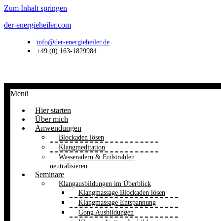
Zum Inhalt springen
der-energieheiler.com
info@der-energieheiler.de
+49 (0) 163-1829984
Menü
Hier starten
Über mich
Anwendungen
Blockaden lösen
Klangmeditation
Wasseradern & Erdstrahlen
neutralisieren
Seminare
Klangausbildungen im Überblick
Klangmassage Blockaden lösen
Klangmassage Entspannung
Gong Ausbildungen