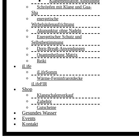
Klangmeditation Ausbildung
Schröpfen mit Klang und Gua-
Sha
energetische
Wirbelsäulenaufrichtung
Akupunktur ohne Nadeln
Energetischer Schutz und
Selbstbestimmung
Dorn-Breuß-Anwendungen
Quantenheilung Matrix
Reiki
iLife
iLifeSomm
Wärme-Ferninfrarotdecke
iLifeFIR
Shop
Klangschalenverkauf
Zubehör
Gutscheine
Gesundes Wasser
Events
Kontakt