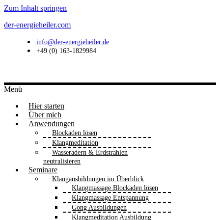
Zum Inhalt springen
der-energieheiler.com
info@der-energieheiler.de
+49 (0) 163-1829984
Menü
Hier starten
Über mich
Anwendungen
Blockaden lösen
Klangmeditation
Wasseradern & Erdstrahlen
neutralisieren
Seminare
Klangausbildungen im Überblick
Klangmassage Blockaden lösen
Klangmassage Entspannung
Gong Ausbildungen
Klangmeditation Ausbildung