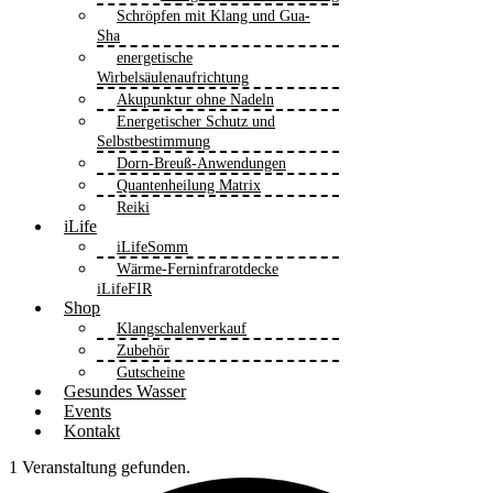
Schröpfen mit Klang und Gua-
Sha
energetische
Wirbelsäulenaufrichtung
Akupunktur ohne Nadeln
Energetischer Schutz und
Selbstbestimmung
Dorn-Breuß-Anwendungen
Quantenheilung Matrix
Reiki
iLife
iLifeSomm
Wärme-Ferninfrarotdecke
iLifeFIR
Shop
Klangschalenverkauf
Zubehör
Gutscheine
Gesundes Wasser
Events
Kontakt
1 Veranstaltung gefunden.