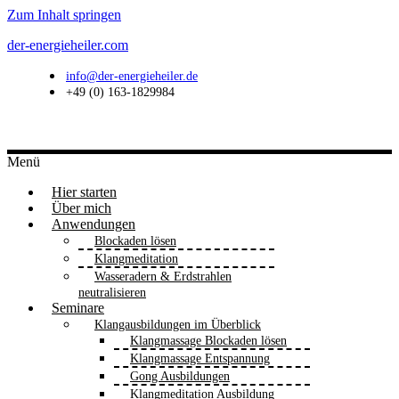
Zum Inhalt springen
der-energieheiler.com
info@der-energieheiler.de
+49 (0) 163-1829984
Menü
Hier starten
Über mich
Anwendungen
Blockaden lösen
Klangmeditation
Wasseradern & Erdstrahlen
neutralisieren
Seminare
Klangausbildungen im Überblick
Klangmassage Blockaden lösen
Klangmassage Entspannung
Gong Ausbildungen
Klangmeditation Ausbildung