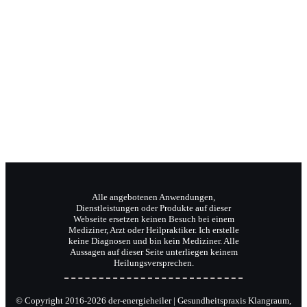
Jochen Radermacher
Ihr Klangpraktiker
Wellnesstrainer
Reiki-Meister und Coach.
Alle angebotenen Anwendungen,
Dienstleistungen oder Produkte auf dieser
Webseite ersetzen keinen Besuch bei einem
Mediziner, Arzt oder Heilpraktiker. Ich erstelle
keine Diagnosen und bin kein Mediziner. Alle
Aussagen auf dieser Seite unterliegen keinem
Heilungsversprechen.
© Copyright 2016-2026 der-energieheiler | Gesundheitspraxis Klangraum,