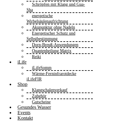
Schröpfen mit Klang und Gua-
Sha
energetische
Wirbelsäulenaufrichtung
Akupunktur ohne Nadeln
Energetischer Schutz und
Selbstbestimmung
Dorn-Breuß-Anwendungen
Quantenheilung Matrix
Reiki
iLife
iLifeSomm
Wärme-Ferninfrarotdecke
iLifeFIR
Shop
Klangschalenverkauf
Zubehör
Gutscheine
Gesundes Wasser
Events
Kontakt