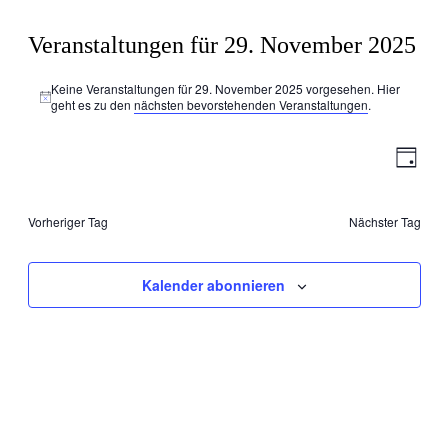
Veranstaltungen für 29. November 2025
Keine Veranstaltungen für 29. November 2025 vorgesehen. Hier
Hinweis
geht es zu den
nächsten bevorstehenden Veranstaltungen
.
11/29/2025
Ansic
Veran
Tag
Ansic
Navig
Datum
Navig
wählen.
Vorheriger Tag
Nächster Tag
Kalender abonnieren