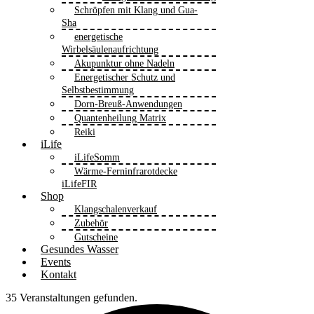
Schröpfen mit Klang und Gua-
Sha
energetische
Wirbelsäulenaufrichtung
Akupunktur ohne Nadeln
Energetischer Schutz und
Selbstbestimmung
Dorn-Breuß-Anwendungen
Quantenheilung Matrix
Reiki
iLife
iLifeSomm
Wärme-Ferninfrarotdecke
iLifeFIR
Shop
Klangschalenverkauf
Zubehör
Gutscheine
Gesundes Wasser
Events
Kontakt
35 Veranstaltungen gefunden.