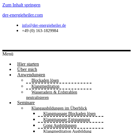
Zum Inhalt springen
der-energieheiler.com
info@der-energieheiler.de
+49 (0) 163-1829984
Menü
Hier starten
Über mich
Anwendungen
Blockaden lösen
Klangmeditation
Wasseradern & Erdstrahlen
neutralisieren
Seminare
Klangausbildungen im Überblick
Klangmassage Blockaden lösen
Klangmassage Entspannung
Gong Ausbildungen
Klangmeditation Ausbildung