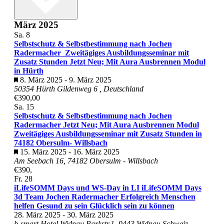
März 2025
Sa.
8
Selbstschutz & Selbstbestimmung nach Jochen
Radermacher Zweitägiges Ausbildungsseminar mit
Zusatz Stunden Jetzt Neu; Mit Aura Ausbrennen Modul
in Hürth
Hervorgehoben
8. März 2025
-
9. März 2025
50354 Hürth Gildenweg 6
, Deutschland
€390,00
Sa.
15
Selbstschutz & Selbstbestimmung nach Jochen
Radermacher Jetzt Neu; Mit Aura Ausbrennen Modul
Zweitägiges Ausbildungsseminar mit Zusatz Stunden in
74182 Obersulm- Willsbach
Hervorgehoben
15. März 2025
-
16. März 2025
Am Seebach 16, 74182 Obersulm - Willsbach
€390,
Fr.
28
iLifeSOMM Days und WS-Day in LI iLifeSOMM Days
3d Team Jochen Radermacher Erfolgreich Menschen
helfen Gesund zu sein Glücklich sein zu können
28. März 2025
-
30. März 2025
b-smart Hotel Widnau Parkstr.1, 9443 Widnau Schweiz