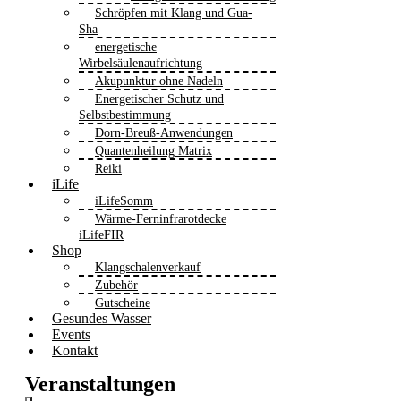
Schröpfen mit Klang und Gua-
Sha
energetische
Wirbelsäulenaufrichtung
Akupunktur ohne Nadeln
Energetischer Schutz und
Selbstbestimmung
Dorn-Breuß-Anwendungen
Quantenheilung Matrix
Reiki
iLife
iLifeSomm
Wärme-Ferninfrarotdecke
iLifeFIR
Shop
Klangschalenverkauf
Zubehör
Gutscheine
Gesundes Wasser
Events
Kontakt
Veranstaltungen