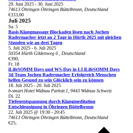
29. Juni 2025
-
30. Juni 2025
74613 Öhringen
Öhringen Büttelbronn, Deutschland
€333,00
Juli 2025
Sa.
5
Basis Klangmassage Blockaden lösen nach Jochen
Radermacher jetzt an 2 Tage in Hürth 2025 mit gleichen
Stunden wie an drei Tagen
5. Juli 2025
-
6. Juli 2025
50354 Hürth Gildenweg 6
, Deutschland
€390,
Fr.
18
iLifeSOMM Days und WS-Day in LI iLifeSOMM Days
3d Team Jochen Radermacher Erfolgreich Menschen
helfen Gesund zu sein Glücklich sein zu können
18. Juli 2025
-
20. Juli 2025
b-smart Hotel Widnau Parkstr.1, 9443 Widnau Schweiz
Di.
22
Tiefenentspannung durch Klangmeditation
Entschleunigung in Öhringen Büttelbronn
22. Juli 2025 @ 19:30
-
20:45
74613 Öhringen
Öhringen Büttelbronn, Deutschland
€25,