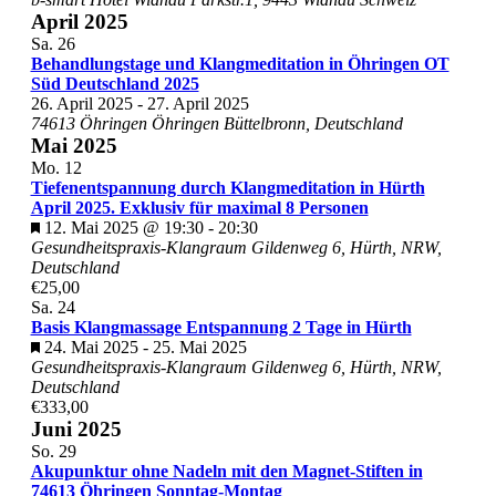
April 2025
Sa.
26
Behandlungstage und Klangmeditation in Öhringen OT
Süd Deutschland 2025
26. April 2025
-
27. April 2025
74613 Öhringen
Öhringen Büttelbronn, Deutschland
Mai 2025
Mo.
12
Tiefenentspannung durch Klangmeditation in Hürth
April 2025. Exklusiv für maximal 8 Personen
Hervorgehoben
12. Mai 2025 @ 19:30
-
20:30
Gesundheitspraxis-Klangraum
Gildenweg 6, Hürth, NRW,
Deutschland
€25,00
Sa.
24
Basis Klangmassage Entspannung 2 Tage in Hürth
Hervorgehoben
24. Mai 2025
-
25. Mai 2025
Gesundheitspraxis-Klangraum
Gildenweg 6, Hürth, NRW,
Deutschland
€333,00
Juni 2025
So.
29
Akupunktur ohne Nadeln mit den Magnet-Stiften in
74613 Öhringen Sonntag-Montag