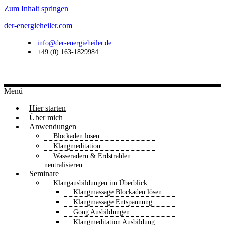
Zum Inhalt springen
der-energieheiler.com
info@der-energieheiler.de
+49 (0) 163-1829984
Menü
Hier starten
Über mich
Anwendungen
Blockaden lösen
Klangmeditation
Wasseradern & Erdstrahlen
neutralisieren
Seminare
Klangausbildungen im Überblick
Klangmassage Blockaden lösen
Klangmassage Entspannung
Gong Ausbildungen
Klangmeditation Ausbildung