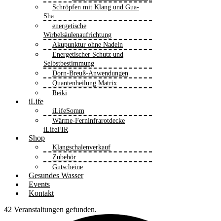
Schröpfen mit Klang und Gua-
Sha
energetische
Wirbelsäulenaufrichtung
Akupunktur ohne Nadeln
Energetischer Schutz und
Selbstbestimmung
Dorn-Breuß-Anwendungen
Quantenheilung Matrix
Reiki
iLife
iLifeSomm
Wärme-Ferninfrarotdecke
iLifeFIR
Shop
Klangschalenverkauf
Zubehör
Gutscheine
Gesundes Wasser
Events
Kontakt
42 Veranstaltungen gefunden.