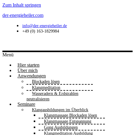
Zum Inhalt springen
der-energieheiler.com
info@der-energieheiler.de
+49 (0) 163-1829984
Menü
Hier starten
Über mich
Anwendungen
Blockaden lösen
Klangmeditation
Wasseradern & Erdstrahlen
neutralisieren
Seminare
Klangausbildungen im Überblick
Klangmassage Blockaden lösen
Klangmassage Entspannung
Gong Ausbildungen
Klangmeditation Ausbildung