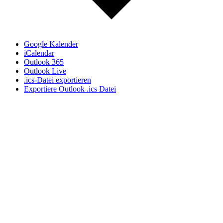
Google Kalender
iCalendar
Outlook 365
Outlook Live
.ics-Datei exportieren
Exportiere Outlook .ics Datei
Ich nutze das respektvolle "Du" auf meiner Webseite,
auch wenn wir uns noch nicht kennen gelernt haben. In
meiner täglichen Praxisarbeit, auf Seminaren und
Vorträgen hat sich diese Form der partnerschaftlicher
und wertschätzenden Ansprache etabliert. Wenn wir uns
das erste mal sprechen, entscheiden Sie, ob wir beim Sie
bleiben oder auf das Du umschwenken.