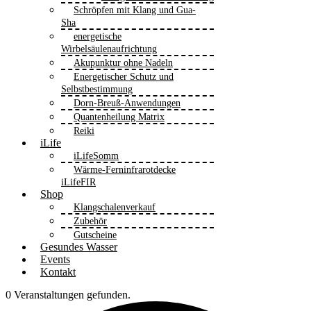
Schröpfen mit Klang und Gua-
Sha
energetische
Wirbelsäulenaufrichtung
Akupunktur ohne Nadeln
Energetischer Schutz und
Selbstbestimmung
Dorn-Breuß-Anwendungen
Quantenheilung Matrix
Reiki
iLife
iLifeSomm
Wärme-Ferninfrarotdecke
iLifeFIR
Shop
Klangschalenverkauf
Zubehör
Gutscheine
Gesundes Wasser
Events
Kontakt
0 Veranstaltungen gefunden.