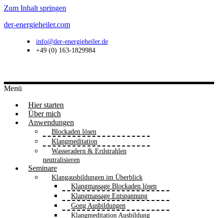
Zum Inhalt springen
der-energieheiler.com
info@der-energieheiler.de
+49 (0) 163-1829984
Menü
Hier starten
Über mich
Anwendungen
Blockaden lösen
Klangmeditation
Wasseradern & Erdstrahlen
neutralisieren
Seminare
Klangausbildungen im Überblick
Klangmassage Blockaden lösen
Klangmassage Entspannung
Gong Ausbildungen
Klangmeditation Ausbildung